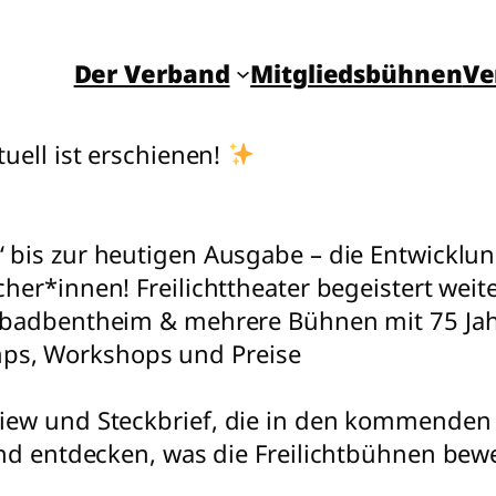
Der Verband
Mitglieds­­bühnen
Ve
uell ist erschienen!
 bis zur heutigen Ausgabe – die Entwicklung
cher*innen! Freilichttheater begeistert weit
elebadbentheim & mehrere Bühnen mit 75 Ja
ps, Workshops und Preise
view und Steckbrief, die in den kommende
und entdecken, was die Freilichtbühnen bew