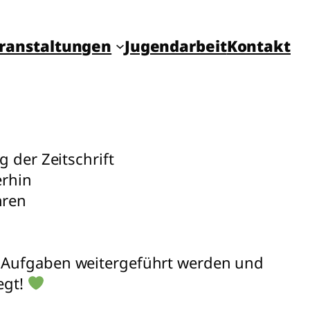
ranstal­tungen
Jugend­arbeit
Kon­takt
 der Zeitschrift
erhin
hren
n Aufgaben weitergeführt werden und
egt!