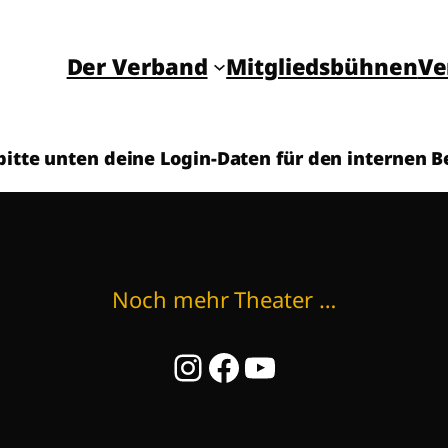
Der Verband
Mitglieds­­bühnen
Ve
itte unten deine Login-Daten für den internen B
Noch mehr Theater …
Instagram
Facebook
YouTube