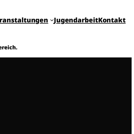
ranstal­tungen
Jugend­arbeit
Kon­takt
ereich.