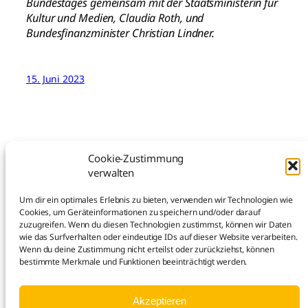
Bundestages gemeinsam mit der Staatsministerin für
Kultur und Medien, Claudia Roth, und
Bundesfinanzminister Christian Lindner.
15. Juni 2023
Cookie-Zustimmung
verwalten
Noch mehr Theater …
Um dir ein optimales Erlebnis zu bieten, verwenden wir Technologien wie
Cookies, um Geräteinformationen zu speichern und/oder darauf
zuzugreifen. Wenn du diesen Technologien zustimmst, können wir Daten
Instagram
Facebook
YouTube
wie das Surfverhalten oder eindeutige IDs auf dieser Website verarbeiten.
Wenn du deine Zustimmung nicht erteilst oder zurückziehst, können
bestimmte Merkmale und Funktionen beeinträchtigt werden.
Mitgliederbereich
|
Förderer
|
Impressum
Akzeptieren